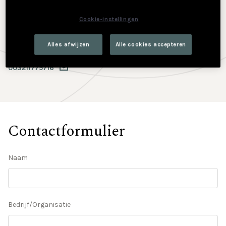
Contact
Cookie-instellingen
PXL-NeXT
Elfde-Liniestraat 24
Alles afwijzen
Alle cookies accepteren
3500 Hasselt
003211775716
Contactformulier
Naam
Bedrijf/Organisatie