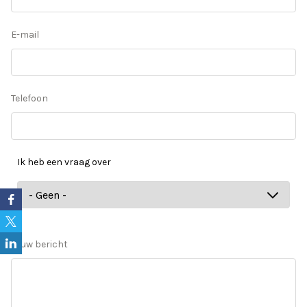
E-mail
Telefoon
Ik heb een vraag over
Ik
heb
een
vraag
Jouw bericht
over