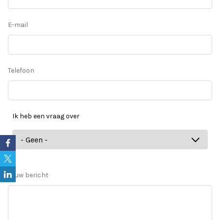
E-mail
Telefoon
Ik heb een vraag over
Ik
heb
een
vraag
Jouw bericht
over