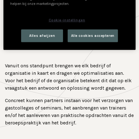
helpen bij onze marketingprojecten.
Contact
Bij PXL-NeXT zetten we intensief in op
samenwerkingen met bedrijven
en
Cookie-instellingen
organisaties
. Dit is altijd vanuit een strategisch
oogpunt waarbij
een gezamenlijke win-win
Alles afwijzen
Alle cookies accepteren
altijd het vertrekpunt is van het partnership.
Vanuit ons standpunt brengen we elk bedrijf
of
organisatie
in kaart en dragen we optimalisaties aan.
Voor het bedrijf of de organisatie betekent dit dat op elk
vraagstuk een antwoord en oplossing wordt gegeven.
Concreet kunnen partners instaan voor het verzorgen van
gastcolleges of seminars, het aanbrengen van trainers
en/of het aanleveren van praktische opdrachten vanuit de
beroepspraktijk van het bedrijf.