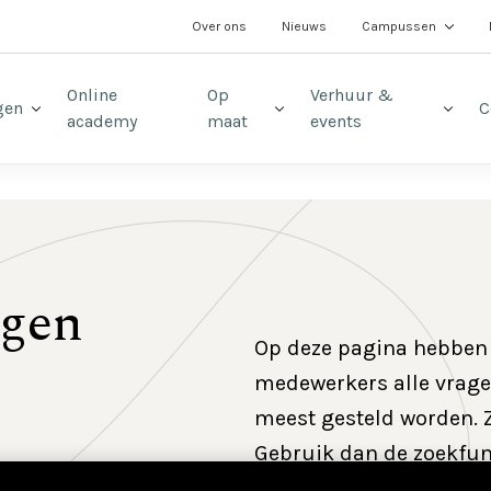
t
Over ons
Nieuws
Campussen
Online
Op
Verhuur &
gen
C
academy
maat
events
agen
Op deze pagina hebben
medewerkers alle vrag
meest gesteld worden. Z
Gebruik dan de zoekfun
contact op met ons
kla