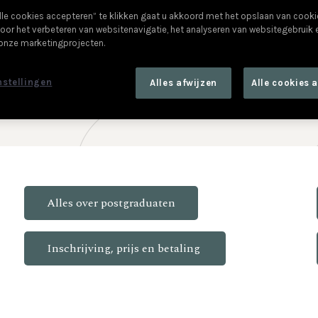
lle cookies accepteren” te klikken gaat u akkoord met het opslaan van cook
telefonisch bereiken o
oor het verbeteren van websitenavigatie, het analyseren van websitegebruik
(maandag, dinsdag en 
 onze marketingprojecten.
mail op
info@pxl-next.
nstellingen
Alles afwijzen
Alle cookies 
Alles over postgraduaten
Inschrijving, prijs en betaling