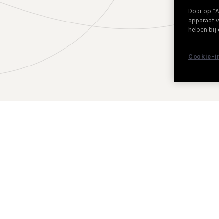
Door op “A
apparaat v
helpen bij
Cookie-i