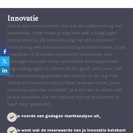
Innovatie
Heb je een vernieuwend idee dat de onderneming kan
versterken, maar moet je nog heel wat uitdagingen
overwinnen bij de ontwikkeling van die innovatie?
Moet je nog een nieuwe technologie ontwikkelen, jouw
processen of diensten doordacht verbeteren, een
prototype bouwen of een pilootfase doorlopen waar
nog uitdagingen in zitten? VLAIO geeft bedrijven met
een ontwikkelingsproject een duwtje in de rug met
advies en financiële steun. Maar, waaraan moet jouw
business case dan voldoen? Je dient aan te tonen dat
je alle aspecten die van invloed zijn op je plannen in
kaart hebt gebracht:
je voerde een gedegen marktanalyse uit,
je weet wat de meerwaarde van je innovatie betekent