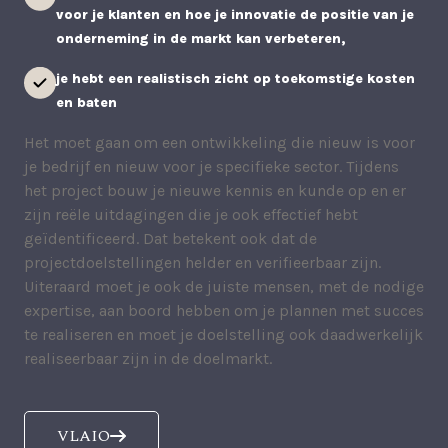
voor je klanten en hoe je innovatie de positie van je
onderneming in de markt kan verbeteren,
je hebt een realistisch zicht op toekomstige kosten
en baten
Het moet gaan om een ontwikkeling die nieuw is voor
je bedrijf en nieuw voor je specifieke sector. Tijdens
het project bouw je nieuwe kennis en kunde op en er
zijn reële uitdagingen die je ook effectief hebt
geïdentificeerd. Dat betekent ook dat de
projectdoelstellingen helder en verifieerbaar zijn.
Uiteraard moet je ook de juiste mensen, met de nodige
expertise, aan boord hebben om je plannen met succes
te realiseren en moet je doelstelling ook daadwerkelijk
realiseerbaar zijn in de doelmarkt.
VLAIO