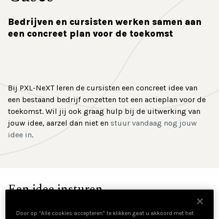
Contact
Bedrijven en cursisten werken samen aan
een concreet plan voor de toekomst
Bij PXL-NeXT leren de cursisten een concreet idee van
een bestaand bedrijf omzetten tot een actieplan voor de
toekomst. Wil jij ook graag hulp bij de uitwerking van
jouw idee, aarzel dan niet en
stuur vandaag nog jouw
idee in
.
Een idee insturen
Een klas experten in spe staat klaar om uw briljante
Door op “Alle cookies accepteren” te klikken gaat u akkoord met het