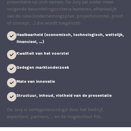
presentatie op zich nemen. De Jury zal onder meer
volgende beoordelingscriteria hanteren, afhankelijk
van de case (ondernemingsplan, projectvoorstel, proof
of concept, …) die wordt toegelicht:
Haalbaarheid (economisch, technologisch, wettelijk,
financieel, …)
Kwaliteit van het voorstel
Gedegen marktonderzoek
Mate van innovatie
Structuur, inhoud, vlotheid van de presentatie
De Jury is vertegenwoordigd door het bedrijf,
expert(en), partners, … en de Hogeschool PXL.