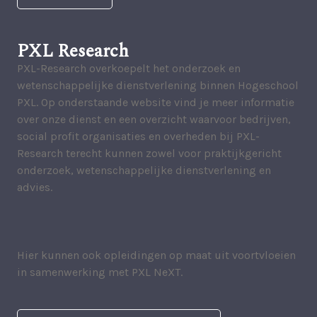
PXL Research
PXL-Research overkoepelt het onderzoek en
wetenschappelijke dienstverlening binnen Hogeschool
PXL. Op onderstaande website vind je meer informatie
over onze dienst en een overzicht waarvoor bedrijven,
social profit organisaties en overheden bij PXL-
Research terecht kunnen zowel voor praktijkgericht
onderzoek, wetenschappelijke dienstverlening en
advies.
Hier kunnen ook opleidingen op maat uit voortvloeien
in samenwerking met PXL NeXT.