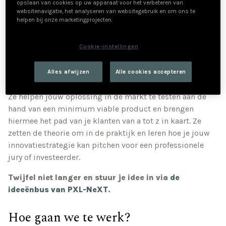
ideeën om te zetten in een concreet plan voor de
opslaan van cookies op uw apparaat voor het verbeteren van
websitenavigatie, het analyseren van websitegebruik en om ons te
toekomst! Ze zoeken samen een antwoord op dé
helpen bij onze marketingprojecten.
kernvragen die als bouwstenen dienen voor je business
model canvas. Ze nemen de tijd om na te denken over de
Cookie-instellingen
producten die jouw bedrijf aanbiedt. Via
praktijkvoorbeelden stellen ze een eigen
Alles afwijzen
Alle cookies accepteren
productinnovatie strategie op voor jouw bedrijf.
Ze helpen jouw oplossing in de markt te testen aan de
hand van een minimum viable product en brengen
hiermee het pad van je klanten van a tot z in kaart. Ze
zetten de theorie om in de praktijk en leren hoe je jouw
innovatiestrategie kan pitchen ​voor een professionele
jury of investeerder.
Twijfel niet langer en stuur je idee in via
de
ideeënbus van PXL-NeXT
.
Hoe gaan we te werk?