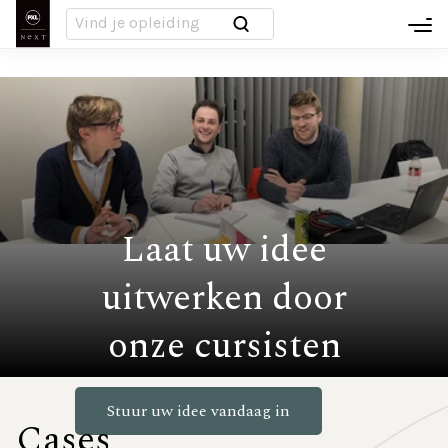
Overslaan
Infodagen
hamb
en
naar
Inloggen MyNeXT
de
Voet
inhoud
Over ons
gaan
Nieuws
Laat uw idee
Campussen
uitwerken door
PXL-NeXT People
onze cursisten
Werken bij PXL-NeXT
Stuur uw idee vandaag in
FAQ
Cases