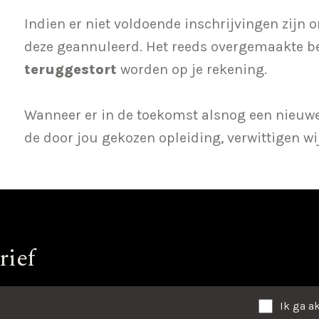
Indien er niet voldoende inschrijvingen zijn 
deze geannuleerd. Het reeds overgemaakte b
teruggestort
worden op je rekening.
Wanneer er in de toekomst alsnog een nieuw
de door jou gekozen opleiding, verwittigen wi
rief
Ik ga a