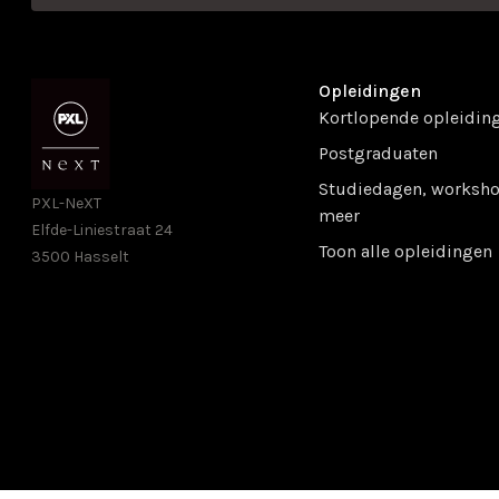
Opleidingen
Kortlopende opleidin
Postgraduaten
Studiedagen, worksho
PXL-NeXT
meer
Elfde-Liniestraat 24
Toon alle opleidingen
3500 Hasselt