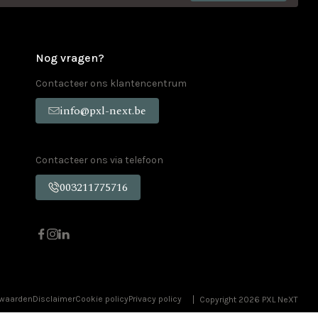
Nog vragen?
Contacteer ons klantencentrum
info@pxl-next.be
Contacteer ons via telefoon
003211775716
rwaarden
Disclaimer
Cookie policy
Privacy policy
Copyright 2026 PXL NeXT