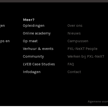
Meer?
gen
Opleidingen
Over ons
Online academy
Nieuws
ps en
Op maat
Campussen
Verhuur & events
PXL-NeXT People
Community
Werken bij PXL-NeXT
LVEB Case Studies
FAQ
Infodagen
Contact
Algemene voo