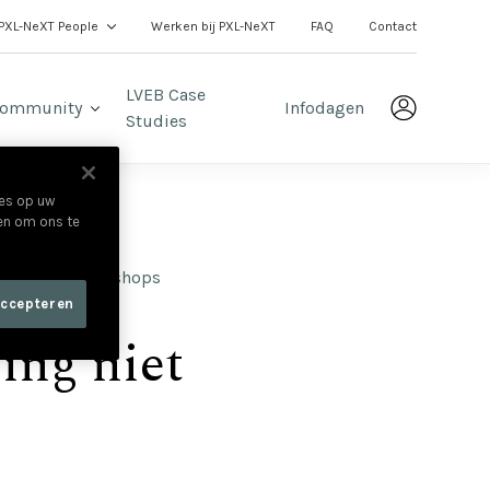
PXL-NeXT People
Werken bij PXL-NeXT
FAQ
Contact
LVEB Case
ommunity
Infodagen
Studies
ies op uw
 en om ons te
ezingen en workshops
accepteren
ing niet