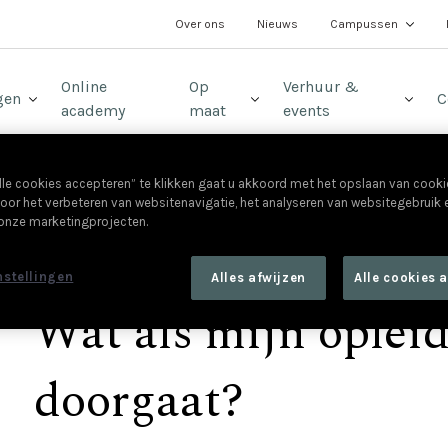
t
Over ons
Nieuws
Campussen
Online
Op
Verhuur &
gen
C
academy
maat
events
lle cookies accepteren” te klikken gaat u akkoord met het opslaan van cook
oor het verbeteren van websitenavigatie, het analyseren van websitegebruik
 onze marketingprojecten.
Kortlopende opleidingen, studiedagen, seminaries, l
nstellingen
Alles afwijzen
Alle cookies 
Wat als mijn opleid
doorgaat?