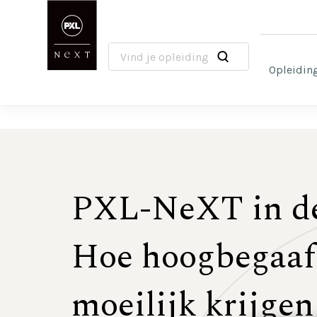
Voe
Overslaan
en
naar
de
Opleidin
inhoud
gaan
PXL-NeXT in de
Hoe hoogbegaaf
moeilijk krijgen