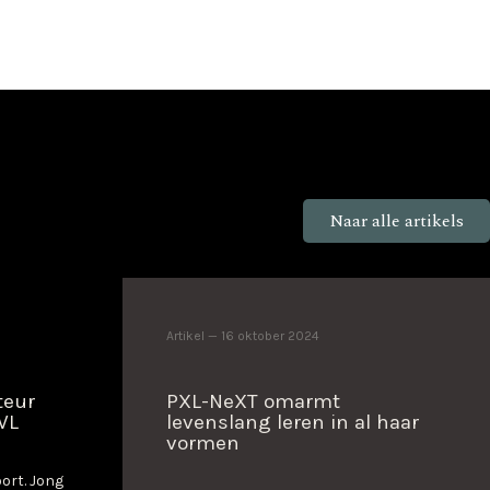
Naar alle artikels
Artikel
16 oktober 2024
teur
PXL-NeXT omarmt
VL
levenslang leren in al haar
vormen
oort. Jong