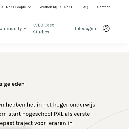
PXL-NeXT People
Werken bij PXL-NeXT
FAQ
Contact
LVEB Case
ommunity
Infodagen
Studies
s geleden
 hebben het in het hoger onderwijs
om start hogeschool PXL als eerste
past traject voor leraren in