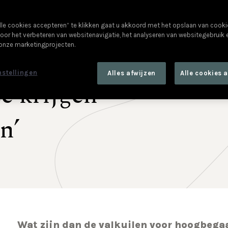
opleiding die zelf hoogb
 voelen
hoogbegaafden prestere
lle cookies accepteren” te klikken gaat u akkoord met het opslaan van cook
oor het verbeteren van websitenavigatie, het analyseren van websitegebruik
Michelle Dewulf (32) in
 onze marketingprojecten.
enzaam,
nstellingen
Alles afwijzen
Alle cookies 
e krijgen
n’
Wat zijn dan de valkuilen voor hoogbega