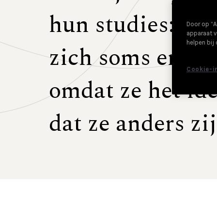
hun studies: ‘Ze
Door op “A
apparaat v
helpen bij
zich soms erg e
Cookie-i
omdat ze het ide
dat ze anders zij