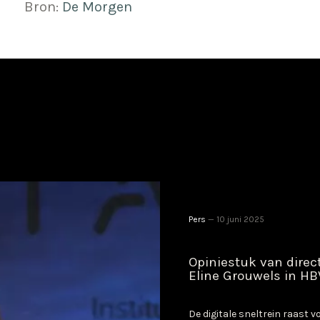
Bron:
De Morgen
Pers
10 juni 2025
Opiniestuk van direc
Eline Grouwels in HB
De digitale sneltrein raast v