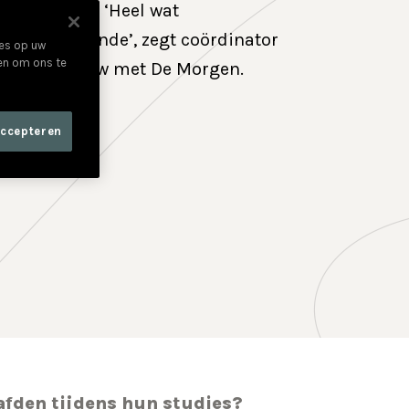
egaafd zijn. ‘Heel wat
n onvoldoende’, zegt coördinator
ies op uw
 en om ons te
 een interview met De Morgen.
accepteren
afden tijdens hun studies?