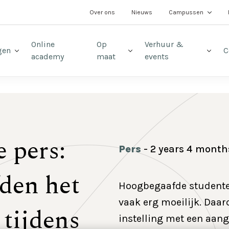
t
Over ons
Nieuws
Campussen
Online
Op
Verhuur &
gen
C
academy
maat
events
 pers:
Pers
2 years 4 month
den het
Hoogbegaafde studenten
vaak erg moeilijk. Daar
 tijdens
instelling met een aange