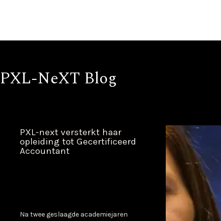
PXL-NeXT Blog
Blijf op de hoogte van nieuws en events bij PXL-NeXT
Nieuws
25 juni 2025
PXL-next versterkt haar
opleiding tot Gecertificeerd
Accountant
Na twee geslaagde academiejaren