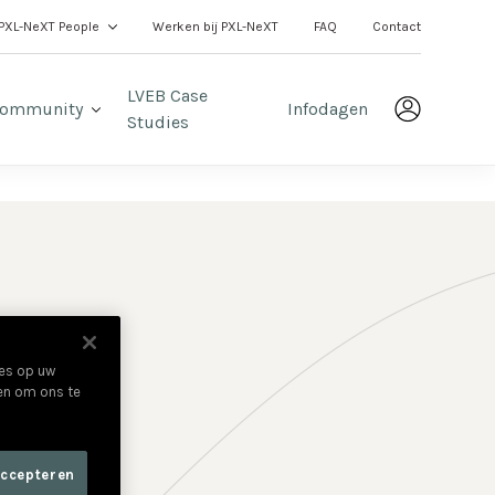
PXL-NeXT People
Werken bij PXL-NeXT
FAQ
Contact
LVEB Case
ommunity
Infodagen
Studies
ies op uw
 en om ons te
accepteren