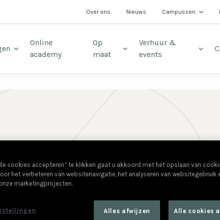
t
Over ons
Nieuws
Campussen
Online
Op
Verhuur &
gen
C
academy
maat
events
lle cookies accepteren” te klikken gaat u akkoord met het opslaan van cook
oor het verbeteren van websitenavigatie, het analyseren van websitegebruik
 onze marketingprojecten.
nstellingen
Alles afwijzen
Alle cookies 