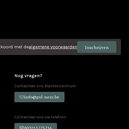
kkoord met de
algemene voorwaarden
Nog vragen?
Contacteer ons klantencentrum
info@pxl-next.be
Contacteer ons via telefoon
003211775716