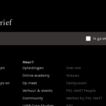
rief
Ik ga a
Meer?
gen
Opleidingen
Over ons
Online academy
Nieuws
ps en
Op maat
Campussen
Verhuur & events
PXL-NeXT People
Community
Werken bij PXL-NeXT
LVEB Case Studies
FAQ