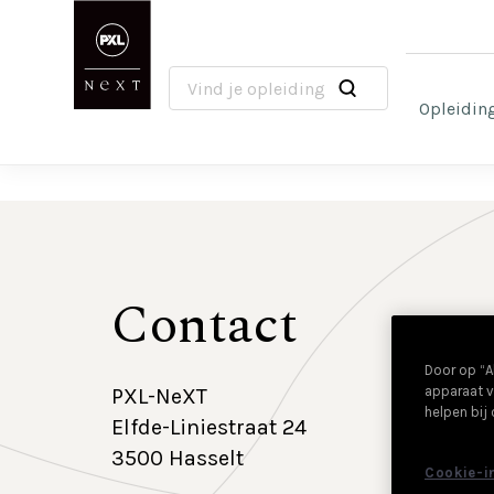
Voe
Overslaan
en
naar
de
Opleidin
inhoud
gaan
Contact
Door op “A
apparaat v
PXL-NeXT
helpen bij
Elfde-Liniestraat 24
3500 Hasselt
Cookie-i