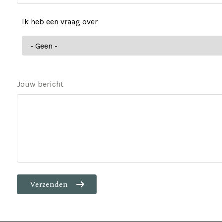
Ik heb een vraag over
Ik
heb
een
vraag
Jouw bericht
over