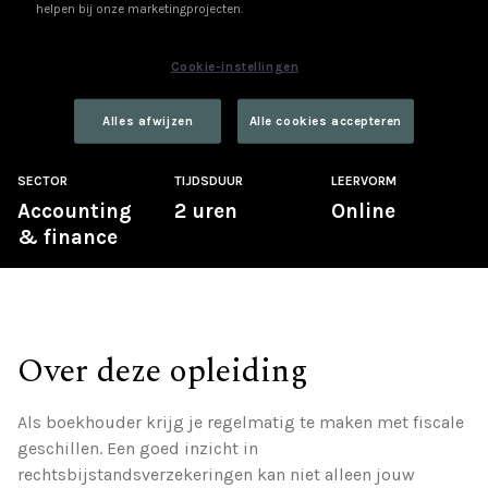
€ 50 excl. btw
helpen bij onze marketingprojecten.
Beschikbaar na aankoop =
3 months
Cookie-instellingen
Ik schrijf me in
Ik heb een vraag
Alles afwijzen
Alle cookies accepteren
SECTOR
TIJDSDUUR
LEERVORM
Accounting
2 uren
Online
& finance
Over deze opleiding
Als boekhouder krijg je regelmatig te maken met fiscale
geschillen. Een goed inzicht in
rechtsbijstandsverzekeringen kan niet alleen jouw