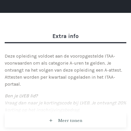
Extra info
Deze opleiding voldoet aan de vooropgestelde ITAA-
voorwaarden om als categorie A-uren te gelden. Je
ontvangt na het volgen van deze opleiding een A-attest.
Attesten worden per kwartaal opgeladen in het ITAA-
portaal.
Ben je LVEB lid?
Vraag dan naar je kortingscode bij LVEB. Je ontvangt 20%
korting op het inschrijvingsbedrag.
Meer tonen
Deze opleiding is tevens onderdeel van de
Finance
academy i.s.m. LVEB | PXL-NeXT
.