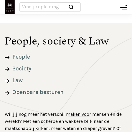
Overslaan
Infodagen
hamb
en
naar
Inloggen MyNeXT
de
Voet
inhoud
People, society & Law
Over ons
gaan
Nieuws
People
Society
Campussen
Law
PXL-NeXT People
Openbare besturen
Werken bij PXL-NeXT
Wil jij nog meer het verschil maken voor mensen en de
FAQ
wereld? Met een scherpe en wakkere blik naar de
maatschappij kijken, meer weten en dieper graven? Of