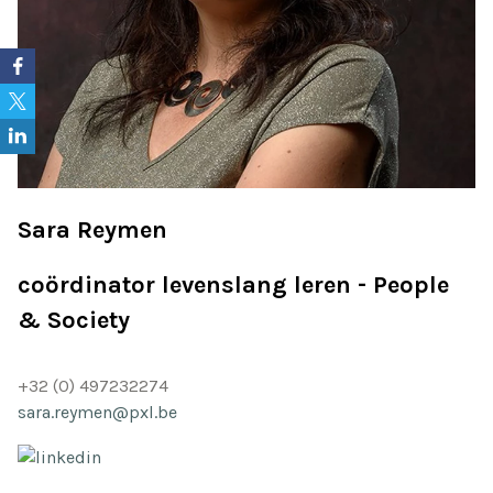
Sara Reymen
coördinator levenslang leren - People
& Society
+32 (0) 497232274
sara.reymen@pxl.be