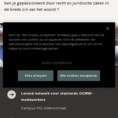
ben je gepassioneerd door recht en juridische zaken in
Contact
de brede zin van het woord ?
Door op “Alle cookies accepteren” te klikken gaat u akkoord met het
opslaan van cookies op uw apparaat voor het verbeteren van
websitenavigatie, het analyseren van websitegebruik en om ons te
helpen bij onze marketingprojecten.
Cookie-instellingen
Opleidingen in de kijker
Alles afwijzen
Alle cookies accepteren
Lerend netwerk voor startende OCMW-
medewerkers
Campus PXL Vildersstraat