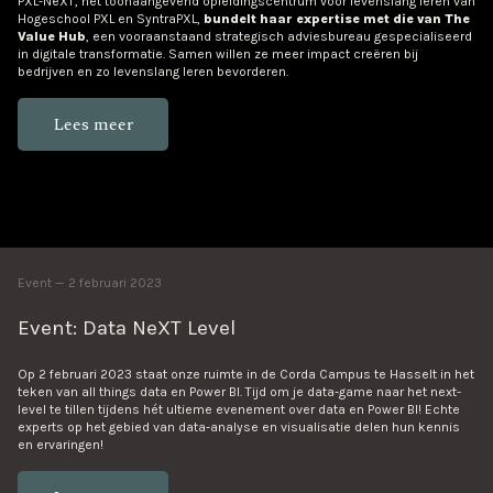
PXL-NeXT, het toonaangevend opleidingscentrum voor levenslang leren van
Hogeschool PXL en SyntraPXL,
bundelt haar expertise met die van The
Value Hub
, een vooraanstaand strategisch adviesbureau gespecialiseerd
in digitale transformatie. Samen willen ze meer impact creëren bij
bedrijven en zo levenslang leren bevorderen.
Lees meer
Event
2 februari 2023
Event: Data NeXT Level
Op 2 februari 2023 staat onze ruimte in de Corda Campus te Hasselt in het
teken van all things data en Power BI. Tijd om je data-game naar het next-
level te tillen tijdens hét ultieme evenement over data en Power BI! Echte
experts op het gebied van data-analyse en visualisatie delen hun kennis
en ervaringen!