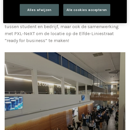
een professioneel ingerichte locatie van PXL-NeXT voor
Alles afwijzen
Alle cookies accepteren
een ontmoetingsmoment met potentiële stagebedrijven.
Jaarlijks vloeien hieruit heel wat mooie samenwerkingen
tussen student en bedrijf, maar ook de samenwerking
met PXL-NeXT om de locatie op de Elfde-Liniestraat
“ready for business” te maken!