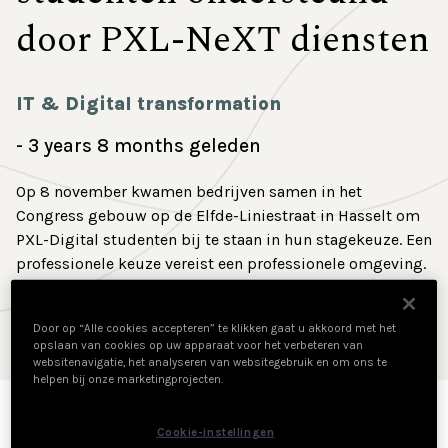
Contact
door PXL-NeXT diensten
IT & Digital transformation
3 years 8 months geleden
Op 8 november kwamen bedrijven samen in het
Congress gebouw op de Elfde-Liniestraat in Hasselt om
PXL-Digital studenten bij te staan in hun stagekeuze. Een
professionele keuze vereist een professionele omgeving.
Daarom stond PXL-NeXT de organisatie van de
handshake met alle plezier bij.
Door op “Alle cookies accepteren” te klikken gaat u akkoord met het
opslaan van cookies op uw apparaat voor het verbeteren van
websitenavigatie, het analyseren van websitegebruik en om ons te
helpen bij onze marketingprojecten.
De laatstejaarsstudenten Toegepaste Informatica &
Cookie-instellingen
Elektronica kwamen in de avond van 8 november aan in