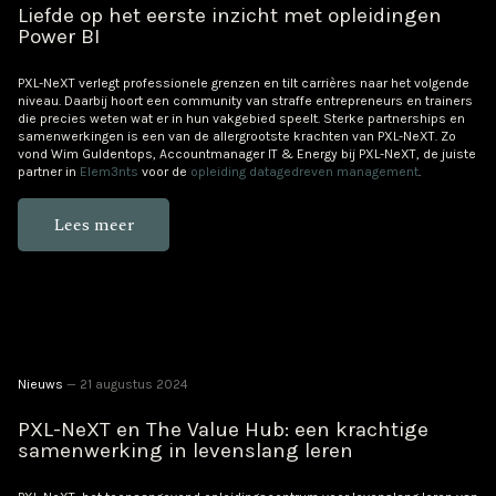
Liefde op het eerste inzicht met opleidingen
Power BI
PXL-NeXT verlegt professionele grenzen en tilt carrières naar het volgende
niveau. D
aarbij hoort een community van straffe entrepreneurs en trainers
die precies weten wat er in hun vakgebied speelt. Sterke partnerships en
samenwerkingen is een van de allergrootste krachten van PXL-NeXT. Zo
vond Wim Guldentops, Accountmanager IT & Energy bij PXL-NeXT, de juiste
partner in
Elem3nts
voor de
opleiding datagedreven management
.
Lees meer
Nieuws
21 augustus 2024
PXL-NeXT en The Value Hub: een krachtige
samenwerking in levenslang leren