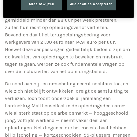
Alles afwijzen
Alle cookies accepteren
opleidingsverlof (VOV) ingrijpende wijzigingen.
Werknemers die minder dan 80 procent werken of
gemiddeld minder dan 28 uur per week presteren,
zullen hun recht op opleidingsverlof verliezen.
Bovendien daalt het terugbetalingsbedrag voor
werkgevers van 21,30 euro naar 14,91 euro per uur.
Hoewel deze aanpassingen gedeeltelijk bedoeld zijn om
de kwaliteit van opleidingen te bewaken en misbruik
tegen te gaan, werpen ze ook fundamentele vragen op
over de inclusiviteit van het opleidingsbeleid.
De nood aan bij- en omscholing neemt nochtans toe, en
wie zich niet blijft ontwikkelen, dreigt de aansluiting te
verliezen. Toch toont onderzoek al jarenlang een
hardnekkig Mattheuseffect in de opleidingsdeelname:
wie al sterk staat op de arbeidsmarkt — hooggeschoold,
jong, voltijds werkend — neemt vaker deel aan
opleidingen. Net diegenen die het meeste baat hebben
bij bijscholing — kortgeschoolden, 55-plussers, mensen