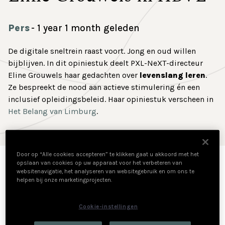
Contact
Pers
1 year 1 month geleden
De digitale sneltrein raast voort. Jong en oud willen
bijblijven. In dit opiniestuk deelt PXL-NeXT-directeur
Eline Grouwels haar gedachten over
levenslang leren
.
Ze bespreekt de nood aan actieve stimulering én een
inclusief opleidingsbeleid. Haar opiniestuk verscheen in
Het Belang van Limburg
.
Door op “Alle cookies accepteren” te klikken gaat u akkoord met het
opslaan van cookies op uw apparaat voor het verbeteren van
In een arbeidsmarkt die razendsnel verandert onder
websitenavigatie, het analyseren van websitegebruik en om ons te
invloed van digitalisering, de groene transitie en
helpen bij onze marketingprojecten.
demografische verschuivingen, is levenslang leren geen
luxe maar een absolute noodzaak.
Cookie-instellingen
Vanaf september 2025 ondergaat het Vlaams