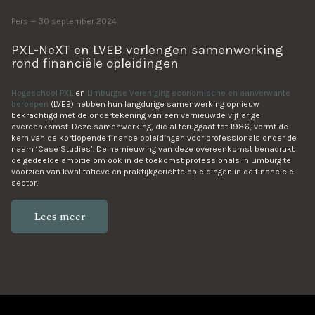
Pers
30 september 2024
PXL-NeXT en LVEB verlengen samenwerking
rond financiële opleidingen
Hogeschool PXL
en
Limburgse Vereniging economische en aanverwante
beroepen
(LVEB) hebben hun langdurige samenwerking opnieuw
bekrachtigd met de ondertekening van een vernieuwde vijfjarige
overeenkomst. Deze samenwerking, die al teruggaat tot 1986, vormt de
kern van de kortlopende finance opleidingen voor professionals onder de
naam ‘Case Studies’. De hernieuwing van deze overeenkomst benadrukt
de gedeelde ambitie om ook in de toekomst professionals in Limburg te
voorzien van kwalitatieve en praktijkgerichte opleidingen in de financiële
sector.
Lees meer