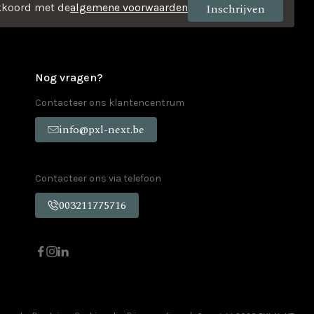
kkoord met de
algemene voorwaarden
Nog vragen?
Contacteer ons klantencentrum
info@pxl-next.be
Contacteer ons via telefoon
003211775716