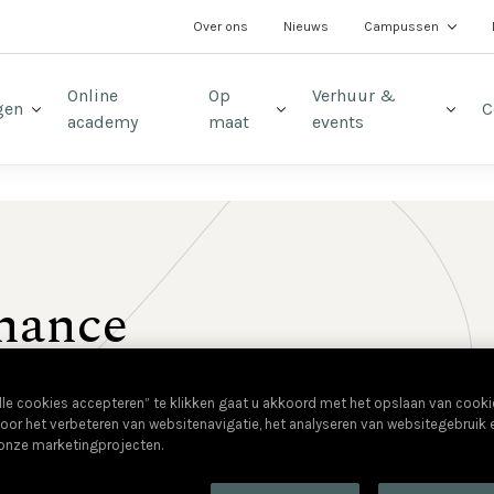
t
Over ons
Nieuws
Campussen
Online
Op
Verhuur &
gen
C
academy
maat
events
inance
lle cookies accepteren” te klikken gaat u akkoord met het opslaan van cook
oor het verbeteren van websitenavigatie, het analyseren van websitegebruik
 onze marketingprojecten.