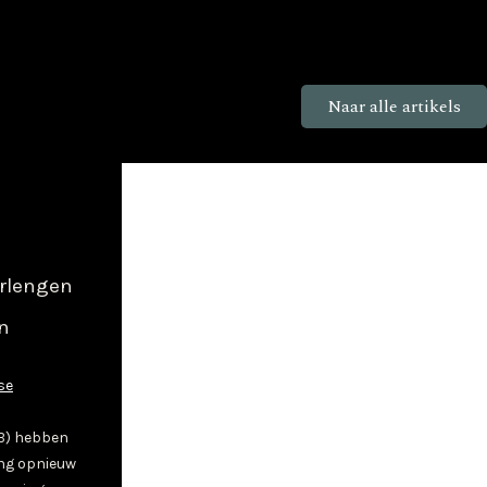
Naar alle artikels
rlengen
en
se
B) hebben
ng opnieuw