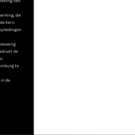
kening van
rking, die
 de kern
opleidingen
nieuwing
adrukt de
de
Limburg te
 in de