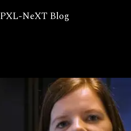
PXL-NeXT Blog
Blijf op de hoogte van nieuws en events bij PXL-NeXT