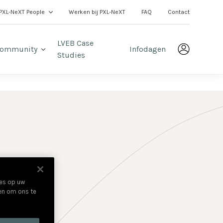
PXL-NeXT People
Werken bij PXL-NeXT
FAQ
Contact
LVEB Case
ommunity
Infodagen
Studies
ies op uw
 en om ons te