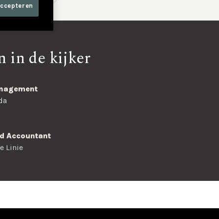
accepteren
 in de kijker
anagement
da
rd Accountant
e Linie