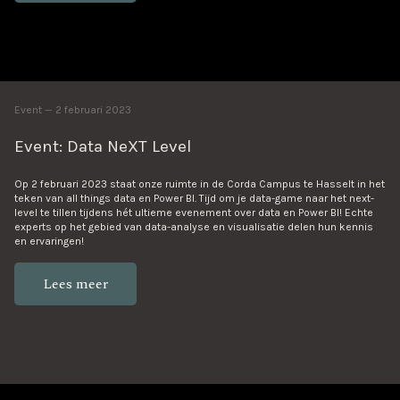
Event
2 februari 2023
Event: Data NeXT Level
Op 2 februari 2023 staat onze ruimte in de Corda Campus te Hasselt in het
teken van all things data en Power BI. Tijd om je data-game naar het next-
level te tillen tijdens hét ultieme evenement over data en Power BI! Echte
experts op het gebied van data-analyse en visualisatie delen hun kennis
en ervaringen!
Lees meer