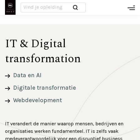
Overslaan
Infodagen
hamb
en
naar
Inloggen MyNeXT
de
Voet
inhoud
IT & Digital
Over ons
gaan
transformation
Nieuws
Campussen
Data en AI
Digitale transformatie
PXL-NeXT People
Webdevelopment
Werken bij PXL-NeXT
IT verandert de manier waarop mensen, bedrijven en
FAQ
organisaties werken fundamenteel. IT is zelfs vaak
medeverantwoordelijk voor een disruptief business