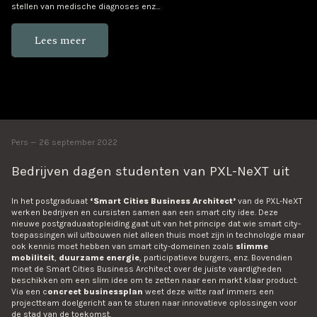
stellen van medische diagnoses enz…
Lees meer
Pers
26 september 2022
Bedrijven dagen studenten van PXL-NeXT uit
In het postgraduaat
‘Smart Cities Business Architect’
van de PXL-NeXT
werken bedrijven en cursisten samen aan een smart city idee. Deze
nieuwe postgraduaatopleiding gaat uit van het principe dat wie smart city-
toepassingen wil uitbouwen niet alleen thuis moet zijn in technologie maar
ook kennis moet hebben van smart city-domeinen zoals
slimme
mobiliteit
,
duurzame energie
, participatieve burgers, enz. Bovendien
moet de Smart Cities Business Architect over de juiste vaardigheden
beschikken om een slim idee om te zetten naar een markt klaar product.
Via een c
oncreet businessplan
weet deze witte raaf immers een
projectteam doelgericht aan te sturen naar innovatieve oplossingen voor
de stad van de toekomst.