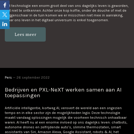
Dat technologie een enorm groot deel van ons dagelijks leven is geworden,
valt niet te ontkennen. Achter onze kop koffie, onder de douche of met de
heggenschaar in de tuin komen we er misschien niet mee in aanraking,
maar ons leven in het digitaal universum is enkel toegenomen.
Lees meer
Pers
26 september 2022
Bedrijven en PXL-NeXT werken samen aan AI
toepassingen
Artificiële intelligentie, kortweg AI, verovert de wereld aan een ongezien
tempo en in elke sector zijn de mogelijkheden legio. Deze technologie
maakt vandaag oplossingen mogelijk die voorheen technisch onhaalbaar
waren. AI heeft nu al een enorme invloed op ons dagelijks leven: chatbots,
autonome drones en zelfrijdende auto’s, slimme thermostaten, smart
assistants van Siri, Amazon Alexa, Google Assistant, robots & AI, het