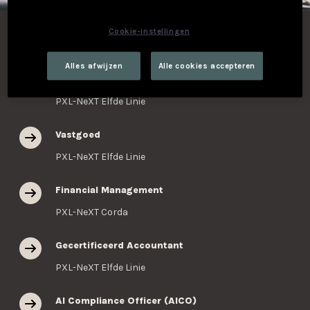
Cookie-instellingen
Opleidingen in de kijker
Alles afwijzen
Alle cookies accepteren
Vastgoed Café
PXL-NeXT Elfde Linie
Vastgoed
PXL-NeXT Elfde Linie
Financial Management
PXL-NeXT Corda
Gecertificeerd Accountant
PXL-NeXT Elfde Linie
AI Compliance Officer (AICO)