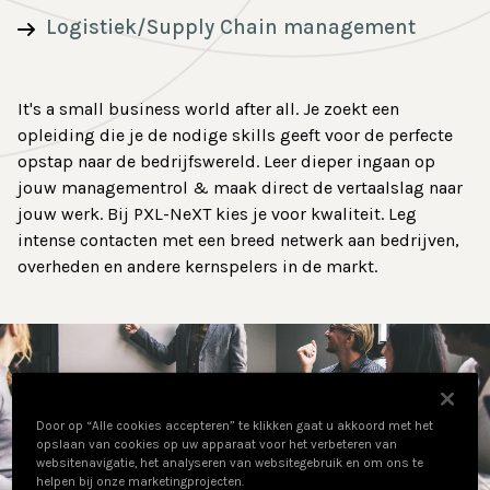
Contact
Logistiek/Supply Chain management
It's a small business world after all. Je zoekt een
opleiding die je de nodige skills geeft voor de perfecte
opstap naar de bedrijfswereld. Leer dieper ingaan op
jouw managementrol & maak direct de vertaalslag naar
jouw werk. Bij PXL-NeXT kies je voor kwaliteit. Leg
intense contacten met een breed netwerk aan bedrijven,
overheden en andere kernspelers in de markt.
Door op “Alle cookies accepteren” te klikken gaat u akkoord met het
opslaan van cookies op uw apparaat voor het verbeteren van
websitenavigatie, het analyseren van websitegebruik en om ons te
helpen bij onze marketingprojecten.