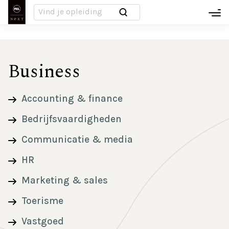
Overslaan
Infodagen
hamb
en
naar
Inloggen MyNeXT
de
Voet
inhoud
Business
Over ons
gaan
Nieuws
Accounting & finance
Bedrijfsvaardigheden
Campussen
Communicatie & media
PXL-NeXT People
HR
Marketing & sales
Werken bij PXL-NeXT
Toerisme
FAQ
Vastgoed